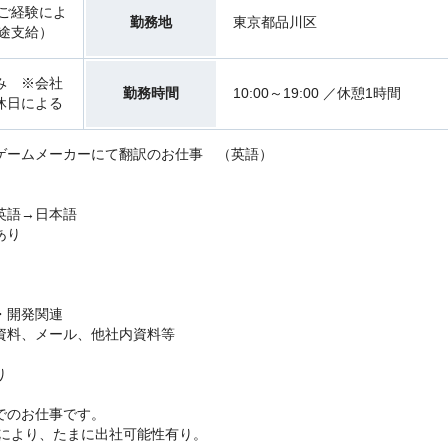
・ご経験によ
勤務地
東京都品川区
途支給）
み ※会社
勤務時間
10:00～19:00 ／休憩1時間
休日による
ゲームメーカーにて翻訳のお仕事 （英語）
英語→日本語
あり
・開発関連
資料、メール、他社内資料等
り
でのお仕事です。
等により、たまに出社可能性有り。