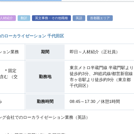
人材紹介
翻訳
英文事務・その他職種
英語
首都圏エリア
のローカライゼーション 千代田区
ション業務
期間
即日～人材紹介（正社員）
東京メトロ半蔵門線 半蔵門駅より
度 ＊固定
徒歩約3分、JR総武線/都営新宿線
含む （交
勤務地
市ヶ谷駅より徒歩約9分（東京都
千代田区）
み
勤務時間
08:45～17:30 ／休憩1時間
ング会社でのローカライゼーション業務（英語）