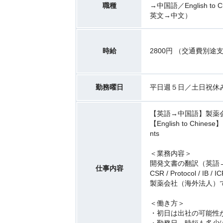
職種
→中国語／English to C
英文→中文）
時給
2800円 （交通費別途
勤務曜日
平日週５日／土日祝休
【英語→中国語】製薬
【English to Chinese】 
nts
＜業務内容＞
開発文書の翻訳（英語
仕事内容
CSR / Protocol /
製薬会社（海外法人）
＜働き方＞
・初日は出社の可能性