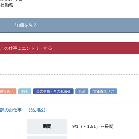
出社勤務
詳細を見る
この仕事にエントリーする
在宅あり
翻訳
英文事務・その他職種
英語
首都圏エリア
訳のお仕事 （品川区）
期間
9/1（～10/1）～長期