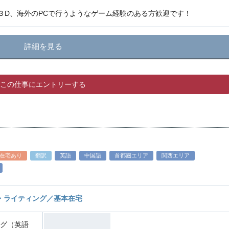
３D、海外のPCで行うようなゲーム経験のある方歓迎です！
詳細を見る
この仕事にエントリーする
在宅あり
翻訳
英語
中国語
首都圏エリア
関西エリア
・ライティング／基本在宅
ング（英語