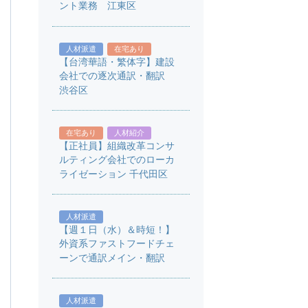
ント業務 江東区
人材派遣
在宅あり
【台湾華語・繁体字】建設
会社での逐次通訳・翻訳
渋谷区
在宅あり
人材紹介
【正社員】組織改革コンサ
ルティング会社でのローカ
ライゼーション 千代田区
人材派遣
【週１日（水）＆時短！】
外資系ファストフードチェ
ーンで通訳メイン・翻訳
人材派遣