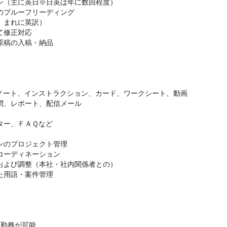
ン（主に英日※日英は年に数回程度）
のプルーフリーディング
、まれに英訳）
て修正対応
原稿の入稿・納品
師ノート、インストラクション、カード、ワークシート、動画
問、レポート、配信メール
ター、ＦＡＱなど
ンのプロジェクト管理
コーディネーション
および調整（本社・社内関係者との）
た用語・案件管理
宅勤務が可能