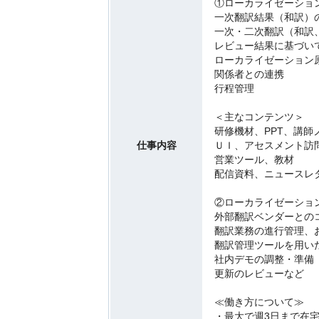
①ローカライゼーショ
一次翻訳結果（和訳）
一次・二次翻訳（和訳
レビュー結果に基づい
ローカライゼーション
関係者との連携
行程管理
＜主なコンテンツ＞
研修機材、PPT、講
仕事内容
ＵＩ、アセスメント訪
営業ツール、教材
配信資料、ニュースレ
②ローカライゼーショ
外部翻訳ベンダーとの
翻訳業務の進行管理、
翻訳管理ツールを用い
社内デモの調整・準備
更新のレビューなど
≪働き方について≫
・最大で週3日まで在