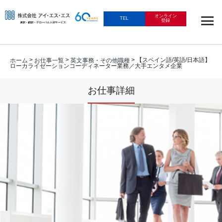
オンライン
TEL
登録
>
>
> 【スペイン語/英語/日本語】
ホーム
お仕事一覧
英文事務・その他職種
ローカライゼーションコーディネーター業務／大手エンタメ企業
お仕事詳細