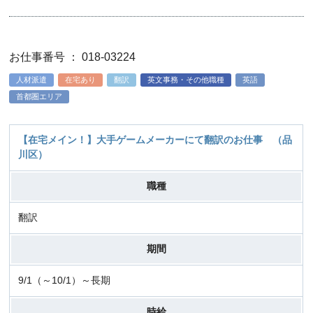
お仕事番号 ： 018-03224
人材派遣
在宅あり
翻訳
英文事務・その他職種
英語
首都圏エリア
【在宅メイン！】大手ゲームメーカーにて翻訳のお仕事 （品
川区）
職種
翻訳
期間
9/1（～10/1）～長期
時給