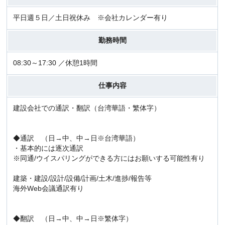
平日週５日／土日祝休み ※会社カレンダー有り
勤務時間
08:30～17:30 ／休憩1時間
仕事内容
建設会社での通訳・翻訳（台湾華語・繁体字）
◆通訳 （日→中、中→日※台湾華語）
・基本的には逐次通訳
※同通/ウイスパリングができる方にはお願いする可能性有り
建築・建設/設計/設備/計画/土木/進捗/報告等
海外Web会議通訳有り
◆翻訳 （日→中、中→日※繁体字）