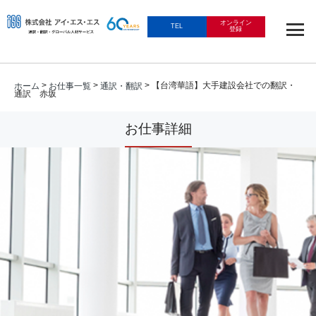
オンライン
TEL
登録
>
>
> 【台湾華語】大手建設会社での翻訳・
ホーム
お仕事一覧
通訳・翻訳
通訳 赤坂
お仕事詳細