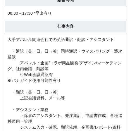
勤務時間
08:30～17:30 *早出有り
仕事内容
大手アパレル関連会社での英語通訳・翻訳・アシスタント
・通訳（英→日、日→英）同時通訳・ウィスパリング・逐次
通訳
アパレル：企画/コラボ商品開発/デザイン/マーケティン
グ、社内会議、商談等
※Web会議通訳有
※パナガイド使用可能性有り
・翻訳（英→日、日→英）
上記会議資料、メール等
・アシスタント業務
上席者のアシスタント、発注集計、申請書作成、各種進
捗運用・管理
システム入力・確認、翻訳依頼、企画書/レポート/資料