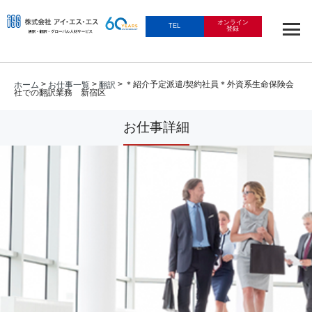
オンライン
TEL
登録
>
>
> ＊紹介予定派遣/契約社員＊外資系生命保険会
ホーム
お仕事一覧
翻訳
社での翻訳業務 新宿区
お仕事詳細