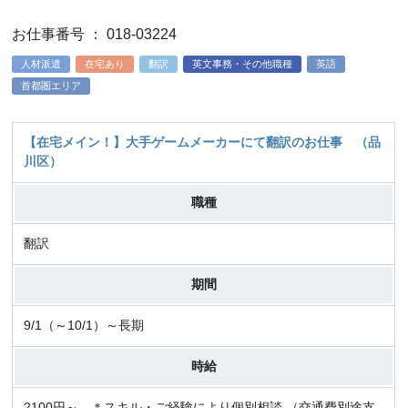
お仕事番号 ： 018-03224
人材派遣
在宅あり
翻訳
英文事務・その他職種
英語
首都圏エリア
【在宅メイン！】大手ゲームメーカーにて翻訳のお仕事 （品
川区）
職種
翻訳
期間
9/1（～10/1）～長期
時給
2100円～ ＊スキル・ご経験により個別相談 （交通費別途支