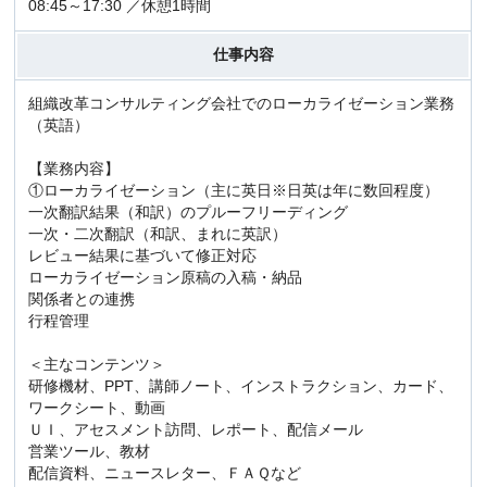
08:45～17:30 ／休憩1時間
仕事内容
組織改革コンサルティング会社でのローカライゼーション業務
（英語）
【業務内容】
①ローカライゼーション（主に英日※日英は年に数回程度）
一次翻訳結果（和訳）のプルーフリーディング
一次・二次翻訳（和訳、まれに英訳）
レビュー結果に基づいて修正対応
ローカライゼーション原稿の入稿・納品
関係者との連携
行程管理
＜主なコンテンツ＞
研修機材、PPT、講師ノート、インストラクション、カード、
ワークシート、動画
ＵＩ、アセスメント訪問、レポート、配信メール
営業ツール、教材
配信資料、ニュースレター、ＦＡＱなど