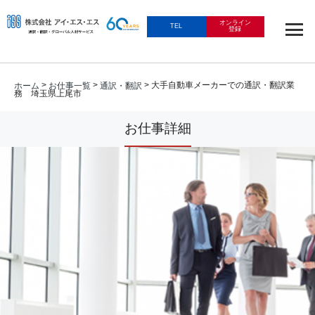
オンライン
TEL
登録
>
>
> 大手自動車メーカーでの通訳・翻訳業
ホーム
お仕事一覧
通訳・翻訳
務 埼玉県上尾市
お仕事詳細