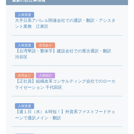
最新のお仕事情報
人材派遣
大手日系アパレル関連会社での通訳・翻訳・アシスタ
ント業務 江東区
人材派遣
在宅あり
【台湾華語・繁体字】建設会社での逐次通訳・翻訳
渋谷区
在宅あり
人材紹介
【正社員】組織改革コンサルティング会社でのローカ
ライゼーション 千代田区
人材派遣
【週１日（水）＆時短！】外資系ファストフードチェ
ーンで通訳メイン・翻訳