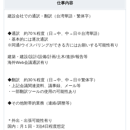
仕事内容
建設会社での通訳・翻訳（台湾華語・繁体字）
◆通訳 約70％程度（日→中、中→日※台湾華語）
・基本的には逐次通訳
※同通/ウイスパリングができる方にはお願いする可能性有り
建築・建設/設計/設備/計画/土木/進捗/報告等
海外Web会議通訳有り
◆翻訳 約30％程度（日→中、中→日※繁体字）
・上記会議関連資料、議事録、メール等
・一部翻訳ツールの使用の可能性あり
◆その他附帯的業務（連絡/調整等）
＊外出・出張可能性有り
国内：月１回・3泊4日程度想定