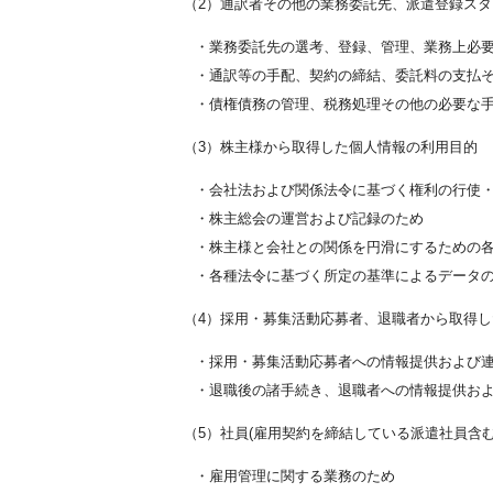
（2）通訳者その他の業務委託先、派遣登録ス
・業務委託先の選考、登録、管理、業務上必
・通訳等の手配、契約の締結、委託料の支払
・債権債務の管理、税務処理その他の必要な
（3）株主様から取得した個人情報の利用目的
・会社法および関係法令に基づく権利の行使
・株主総会の運営および記録のため
・株主様と会社との関係を円滑にするための
・各種法令に基づく所定の基準によるデータ
（4）採用・募集活動応募者、退職者から取得
・採用・募集活動応募者への情報提供および
・退職後の諸手続き、退職者への情報提供お
（5）社員(雇用契約を締結している派遣社員含
・雇用管理に関する業務のため