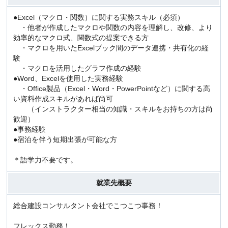
●Excel（マクロ・関数）に関する実務スキル（必須）
・他者が作成したマクロや関数の内容を理解し、改修、より
効率的なマクロ式、関数式の提案できる方
・マクロを用いたExcelブック間のデータ連携・共有化の経
験
・マクロを活用したグラフ作成の経験
●Word、Excelを使用した実務経験
・Office製品（Excel・Word・PowerPointなど）に関する高
い資料作成スキルがあれば尚可
（インストラクター相当の知識・スキルをお持ちの方は尚
歓迎）
●事務経験
●宿泊を伴う短期出張が可能な方
＊語学力不要です。
就業先概要
総合建設コンサルタント会社でこつこつ事務！
フレックス勤務！