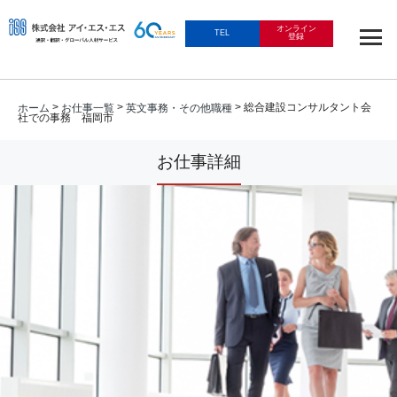
オンライン
TEL
登録
>
>
> 総合建設コンサルタント会
ホーム
お仕事一覧
英文事務・その他職種
社での事務 福岡市
お仕事詳細