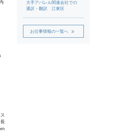
内
大手アパレル関連会社での
通訳・翻訳 江東区
お仕事情報の一覧へ
き
エス
部長
com