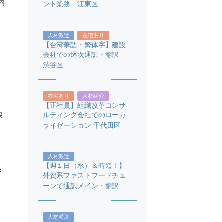
内
ント業務 江東区
人材派遣
在宅あり
【台湾華語・繁体字】建設
会社での逐次通訳・翻訳
渋谷区
在宅あり
人材紹介
【正社員】組織改革コンサ
保
ルティング会社でのローカ
ライゼーション 千代田区
人材派遣
【週１日（水）＆時短！】
き
外資系ファストフードチェ
ーンで通訳メイン・翻訳
人材派遣