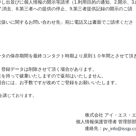
出並びに個人情報の開示等請求（1.利用目的の通知、2.開示、3.
、7.消去、8.第三者への提供の停止、9.第三者提供記録の開示のご請
。
取扱いに関するお問い合わせ先」宛に電話又は書面でご請求くださ
ータの保存期間を最終コンタクト時期より原則１０年間とさせて頂
、登録データは削除させて頂く場合があります。
任を持って破棄いたしますので返却はいたしません。
場合には、お手数ですが改めてご登録をお願いいたします。
置を講じております。
株式会社 アイ・エス・
個人情報保護管理者 管理部
連絡先：
pv_info@issjp.