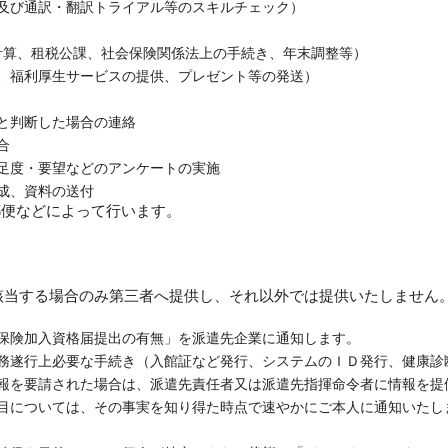
及び通訳・翻訳トライアル等のスキルチェック）
計算、租税公課、社会保険関係法上の手続き、年末調整等）
、福利厚生サービスの提供、プレゼント等の発送）
と判断した場合の連絡
合
足度・要望などのアンケートの実施
成、資料の送付
・郵便などによって行います。
該当する場合のみ第三者へ提供し、それ以外では提供いたしません
保険加入資格届提出の有無」を派遣先企業に通知します。
務遂行上必要な手続き（入館証など発行、システムのＩＤ発行、健康診
報を要請された場合は、派遣先責任者又は派遣先指揮命令者に情報を提
目については、その事実を知り得た時点で速やかにご本人に通知いたし