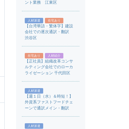
ント業務 江東区
人材派遣
在宅あり
【台湾華語・繁体字】建設
会社での逐次通訳・翻訳
渋谷区
在宅あり
人材紹介
【正社員】組織改革コンサ
ルティング会社でのローカ
ライゼーション 千代田区
人材派遣
【週１日（水）＆時短！】
外資系ファストフードチェ
ーンで通訳メイン・翻訳
人材派遣