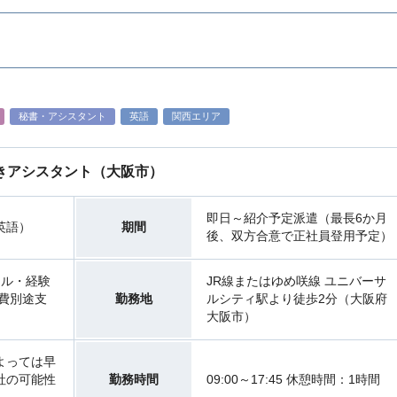
秘書・アシスタント
英語
関西エリア
きアシスタント（大阪市）
即日～紹介予定派遣（最長6か月
英語）
期間
後、双方合意で正社員登用予定）
スキル・経験
JR線またはゆめ咲線 ユニバーサ
費別途支
勤務地
ルシティ駅より徒歩2分（大阪府
大阪市）
よっては早
社の可能性
勤務時間
09:00～17:45 休憩時間：1時間