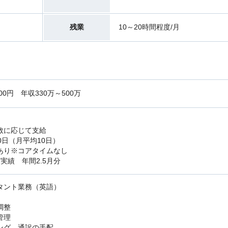
残業
10～20時間程度/月
,000円 年収330万～500万
数に応じて⽀給
0日（月平均10日）
あり※コアタイムなし
実績 年間2.5月分
タント業務（英語）
調整
管理
ング、通訳の手配