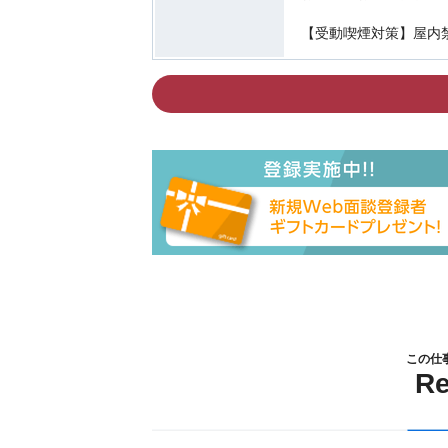
【受動喫煙対策】屋内
この仕
R