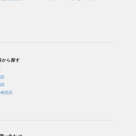
語から探す
語
国語
国語
の他言語