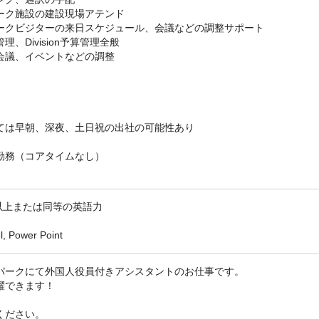
ーク施設の建設現場アテンド
ークビジターの来日スケジュール、会議などの調整サポート
、Division予算管理全般
会議、イベントなどの調整
ては早朝、深夜、土日祝の出社の可能性あり
勤務（コアタイムなし）
点以上または同等の英語力
 Power Point
パークにて外国人役員付きアシスタントのお仕事です。
躍できます！
ください。