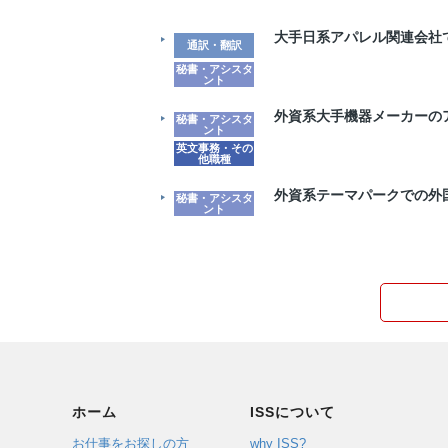
大手日系アパレル関連会社
通訳・翻訳
秘書・アシスタ
ント
外資系大手機器メーカーの
秘書・アシスタ
ント
英文事務・その
他職種
外資系テーマパークでの外
秘書・アシスタ
ント
ホーム
ISSについて
お仕事をお探しの方
why ISS?