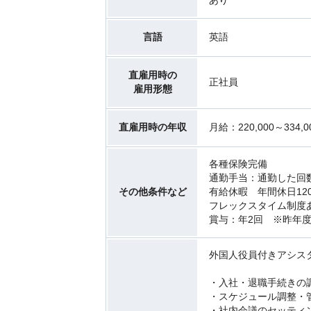
あり
言語
英語
直雇用時の
正社員
雇用形態
直雇用時の年収
月給：220,000～334
各種保険完備
通勤⼿当：通勤した回
その他条件など
有給休暇 年間休日12
フレックスタイム制度
賞与：年2回 ※昨年度
外国人役員付きアシス
・入社・退職手続きの
・スケジュール調整・
・社内会議のセッティ