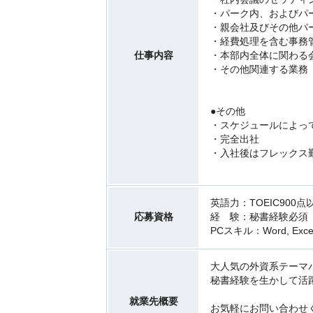
・パーク内、およびパ
・親会社及びその他パ
・経費処理を含む事務管理
仕事内容
・本部内全体に関わる
・その他関連する業務
●その他
・スケジュールによっ
・完全出社
・入社後はフレックス
英語力：TOEIC900
応募資格
経 験：秘書経験必須
PCスキル：Word, Excel,
大人気の外資系テーマ
秘書経験を生かして活
就業先概要
お気軽にお問い合わせ